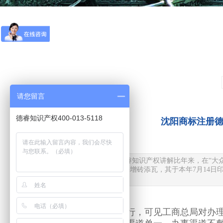
请您留言
德睿知识产权400-013-5118
沈阳商标注册德
作者:
德睿知识产权
|
|
沈阳商标注册德睿知识产权讲解比年来，在“大
根创业”的新海潮高兴增砖添瓦，其于本年7月14
业中连续掀起革新。
该《意见》的推行，可见工商总局对办