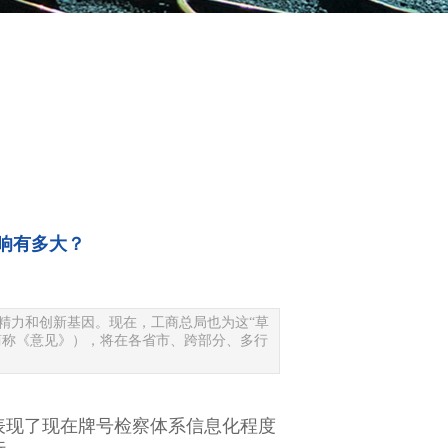
响有多大？
精力和创新基因。现在，工商总局也为这“草
简称《意见》），将在各省市、跨部分、多行
表现了现在牌号检察体系信息化程度