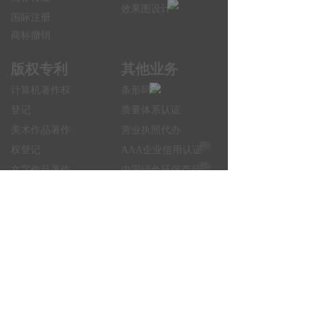
效果图设计
国际注册
商标撤销
版权专利
其他业务
计算机著作权
条形码
登记
质量体系认证
美术作品著作
营业执照代办
权登记
AAA企业信用认证
文字作品著作
中国绿色环保产品
权登记